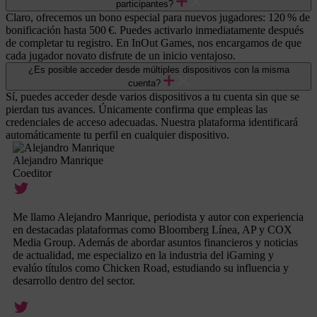
participantes?
Claro, ofrecemos un bono especial para nuevos jugadores: 120 % de
bonificación hasta 500 €. Puedes activarlo inmediatamente después
de completar tu registro. En InOut Games, nos encargamos de que
cada jugador novato disfrute de un inicio ventajoso.
¿Es posible acceder desde múltiples dispositivos con la misma
cuenta?
Sí, puedes acceder desde varios dispositivos a tu cuenta sin que se
pierdan tus avances. Únicamente confirma que empleas las
credenciales de acceso adecuadas. Nuestra plataforma identificará
automáticamente tu perfil en cualquier dispositivo.
Alejandro Manrique
Coeditor
Me llamo Alejandro Manrique, periodista y autor con experiencia
en destacadas plataformas como Bloomberg Línea, AP y COX
Media Group. Además de abordar asuntos financieros y noticias
de actualidad, me especializo en la industria del iGaming y
evalúo títulos como Chicken Road, estudiando su influencia y
desarrollo dentro del sector.