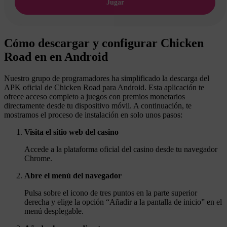
Jugar
Cómo descargar y configurar Chicken
Road en en Android
Nuestro grupo de programadores ha simplificado la descarga del
APK oficial de Chicken Road para Android. Esta aplicación te
ofrece acceso completo a juegos con premios monetarios
directamente desde tu dispositivo móvil. A continuación, te
mostramos el proceso de instalación en solo unos pasos:
Visita el sitio web del casino
Accede a la plataforma oficial del casino desde tu navegador
Chrome.
Abre el menú del navegador
Pulsa sobre el icono de tres puntos en la parte superior
derecha y elige la opción “Añadir a la pantalla de inicio” en el
menú desplegable.