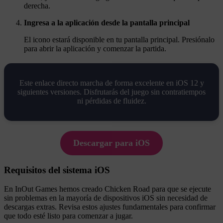
derecha.
Ingresa a la aplicación desde la pantalla principal
El icono estará disponible en tu pantalla principal. Presiónalo
para abrir la aplicación y comenzar la partida.
Este enlace directo marcha de forma excelente en iOS 12 y
siguientes versiones. Disfrutarás del juego sin contratiempos
ni pérdidas de fluidez.
Descargar para iOS
Requisitos del sistema iOS
En InOut Games hemos creado Chicken Road para que se ejecute
sin problemas en la mayoría de dispositivos iOS sin necesidad de
descargas extras. Revisa estos ajustes fundamentales para confirmar
que todo esté listo para comenzar a jugar.