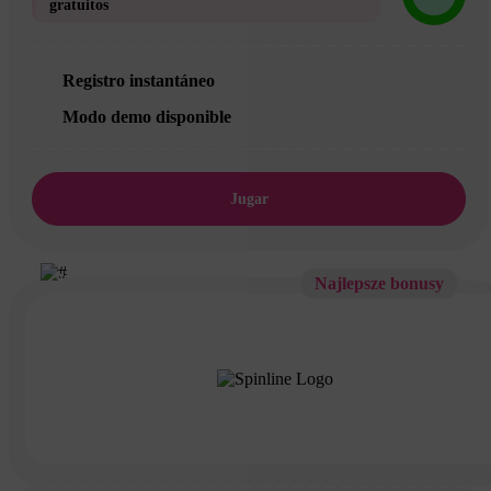
gratuitos
Registro instantáneo
Modo demo disponible
Jugar
5
Najlepsze bonusy