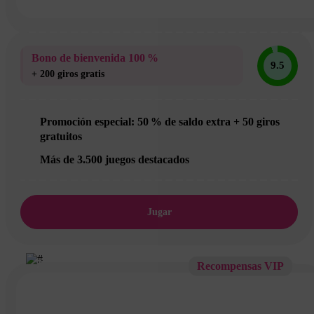
Bono de bienvenida 100 %
9.5
+ 200 giros gratis
Promoción especial: 50 % de saldo extra + 50 giros
gratuitos
Más de 3.500 juegos destacados
Jugar
7
Recompensas VIP