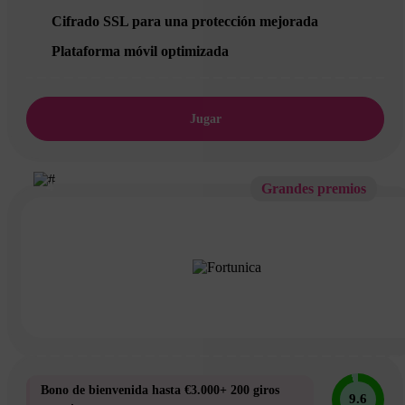
Cifrado SSL para una protección mejorada
Plataforma móvil optimizada
Jugar
4
Grandes premios
Bono de bienvenida hasta €3.000+ 200 giros
9.6